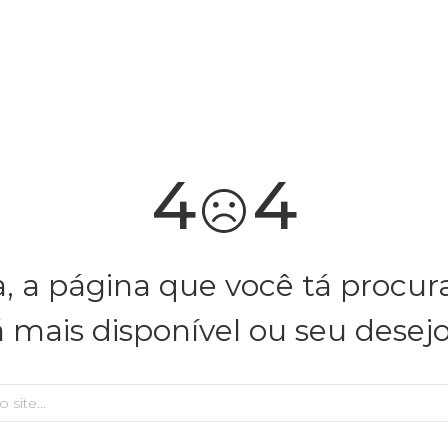
4
4
, a página que você tá procu
á mais disponível ou seu desej