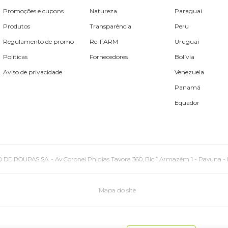
Promoções e cupons
Natureza
Paraguai
Produtos
Transparência
Peru
Regulamento de promo
Re-FARM
Uruguai
Políticas
Fornecedores
Bolívia
Aviso de privacidade
Venezuela
Panamá
Equador
PAS SA. - Av Coronel Phidias Tavora 360, Blc 1 Armazém 1 - Pavuna - Rio de
Mapa do site