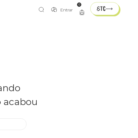
0
Entrar
rando
o acabou