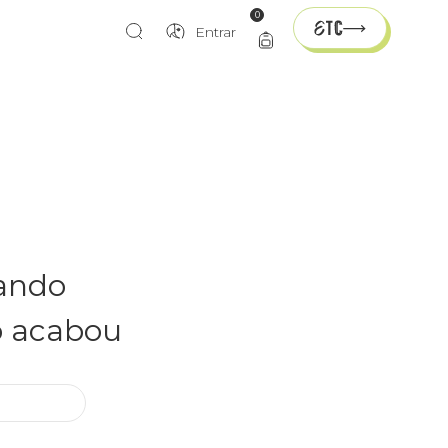
0
Entrar
rando
o acabou