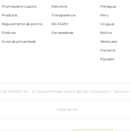
Promoções e cupons
Natureza
Paraguai
Produtos
Transparência
Peru
Regulamento de promo
Re-FARM
Uruguai
Políticas
Fornecedores
Bolívia
Aviso de privacidade
Venezuela
Panamá
Equador
PAS SA. - Av Coronel Phidias Tavora 360, Blc 1 Armazém 1 - Pavuna - Rio de
Mapa do site