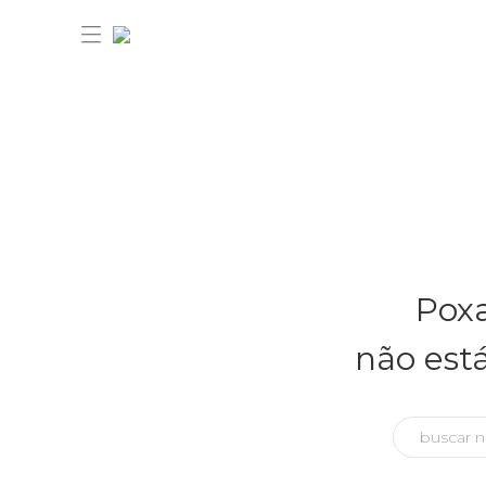
30% OFF ANIVERSÁRIO FARM
Novidades
Poxa
Roupas
Novidades
não est
Bazar
Roupas
Ver tudo
FARM Etc
Bazar