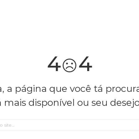
você merece 30% OFF pra comemorar com a gente
aproveita!
4
4
, a página que você tá procu
á mais disponível ou seu desej