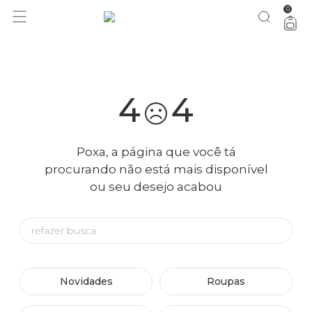
0
você merece 30% OFF pra comemorar com a gente
aproveita!
4
4
Poxa, a página que você tá
procurando não está mais disponível
ou seu desejo acabou
Novidades
Roupas