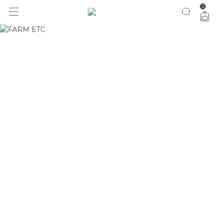
0
1 ano do Etc = 30% OFF pra você
aproveita!