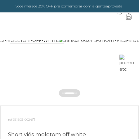
você merece 30% OFF pra comemorar com a gente
aproveita!
0
ref 361603_0024
Short viés moletom off white