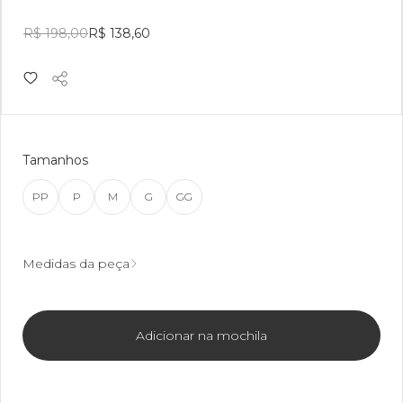
R$ 198,00
R$ 138,60
Tamanhos
PP
P
M
G
GG
Medidas da peça
Adicionar na mochila