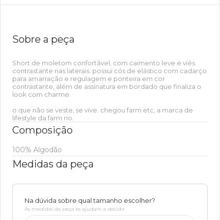
Sobre a peça
Short de moletom confortável, com caimento leve e viés
contrastante nas laterais. possui cós de elástico com cadarço
para amarração e regulagem e ponteira em cor
contrastante, além de assinatura em bordado que finaliza o
look com charme.
o que não se veste, se vive. chegou farm etc, a marca de
lifestyle da farm rio.
Composição
100% Algodão
Medidas da peça
Na dúvida sobre qual tamanho escolher?
As medidas da peça te ajudam a decidir