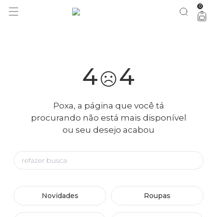
0
você merece 30% OFF pra comemorar com a gente
aproveita!
4
4
Poxa, a página que você tá
procurando não está mais disponível
ou seu desejo acabou
Novidades
Roupas