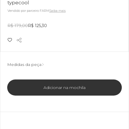
typecool
Vendido por parceiro FARM
Saiba mais
R$ 179,00
R$ 125,30
Medidas da peça
Adicionar na mochila