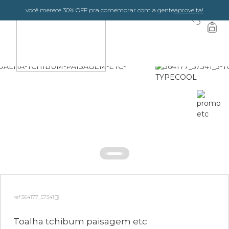
você merece 30% OFF pra comemorar com a gente
aproveita!
0
ref 364177_57341
Toalha tchibum paisagem etc