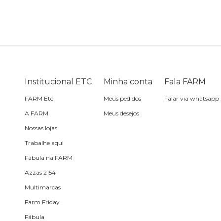
Bike
Planner
Cartão postal
Pra cabelo
Bolsa de praia
Sabonete
headphone
Skate
Estojo
Lenço
Meia
Boné
Bola
Travesseiro de
Sling
Sabonete
Sling
praia
Institucional ETC
Minha conta
Fala FARM
Corda de celular
Frescobol
FARM Etc
Meus pedidos
Falar via whatsapp
A FARM
Meus desejos
Caixa de metal
Bola
Nossas lojas
Trabalhe aqui
Espelho de bolsa
Fábula na FARM
Azzas 2154
Chaveiro
Multimarcas
Farm Friday
Meia
Fábula