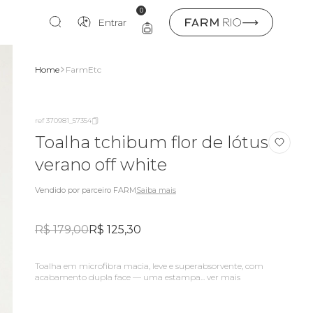
0
Entrar
Home
FarmEtc
ref 370981_57354
Toalha tchibum flor de lótus
verano off white
Vendido por parceiro FARM
Saiba mais
R$ 179,00
R$ 125,30
toalha em microfibra macia, leve e superabsorvente, com
acabamento dupla face — uma estampa...
ver mais