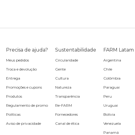
Precisa de ajuda?
Sustentabilidade
FARM Latam
Meus pedidos
Circularidade
Argentina
Troca e devolução
Gente
Chile
Entrega
Cultura
Colômbia
Promoções e cupons
Natureza
Paraguai
Produtos
Transparência
Peru
Regulamento de promo
Re-FARM
Uruguai
Políticas
Fornecedores
Bolívia
Aviso de privacidade
Canal de ética
Venezuela
Panamá