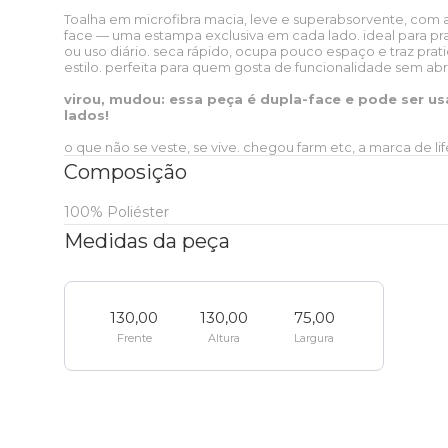
baixo
Sobre o FARM Etc
Toalha em microfibra macia, leve e superabsorvente, co
Ver tudo
Presentes
face — uma estampa exclusiva em cada lado. ideal para pr
Praia
Papelaria
Praia
Corona
Mundo Azul
Praia
Ver tudo
ou uso diário. seca rápido, ocupa pouco espaço e traz pra
estilo. perfeita para quem gosta de funcionalidade sem abr
Blusa
Ver tudo
Nossas lojas
Camping
Skate e sling
Peça única
Zerezes
Xadrez Multi
Estudante
Etc e tal
Ver tudo
virou, mudou: essa peça é dupla-face e pode ser u
Praia
Praia
lados!
T-shirt
Short
o que não se veste, se vive. chegou farm etc, a marca de life
Caixinha de som
FARM Rio + Zee dog
Zee dog
Onça Bandana
Essenciais do dia a dia
Pra levar
Faixa de preço
Etc e tal
Composição
Ver tudo
Ver tudo
Casaco
Bermuda
100% Poliéster
Mala
LEV
Colecionáveis
Viagem
Colecionáveis
Zee
Faixa de
Pra levar
Óculos de sol
Biquíni
Ver tudo
Medidas da peça
dog
preço
Baby look
Calça
Pin e patch
Esporte
Praia
Clássicos
Viagem
Colecionáveis
Boia
Canga
Porta isqueiro
Ver tudo
130,00
130,00
75,00
Regata
Ver tudo
Até R$50
Porta incenso e caixa de fósforo
Viagem
Térmicos
Frente
Altura
Largura
Praia
Clássicos
Canga
Cartão postal
Mochila
Ver tudo
Ver tudo
Top
Coleira
Até R$100
Vela
Bem-estar
Papelaria
Térmicos
Biquíni
Lenço
Bolsa
Mala
Ver tudo
Etc e tal
Ver tudo
Guia e
Até R$200