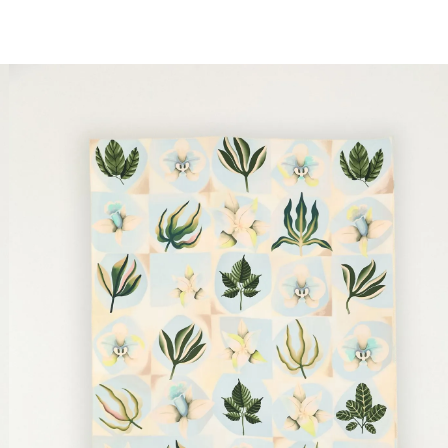
você merece 30% OFF pra comemorar com a gente
aproveita!