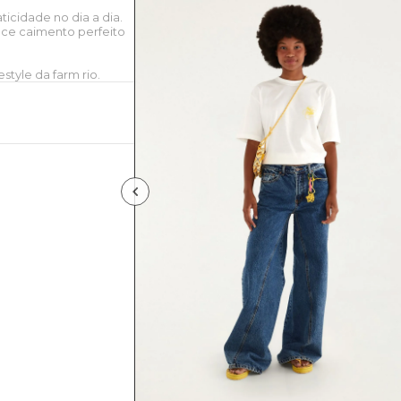
ticidade no dia a dia.
ce caimento perfeito
style da farm rio.