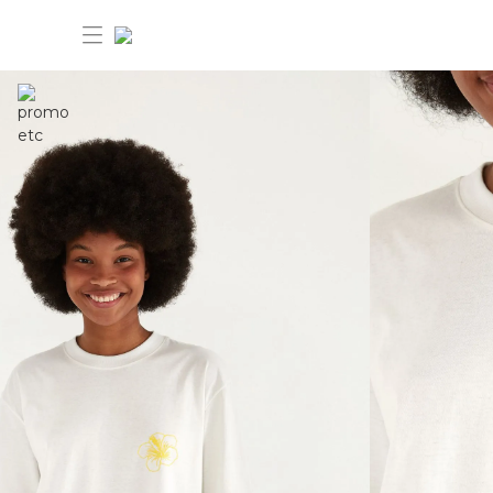
30%OFF ANIVERSÁRIO FARM Etc
Dia dos pais: 40%OFF
Novidades
Produtos
Novidades
Bazar 30%OFF
Produtos