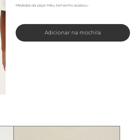
Medidas da peça
Meu tamanho acabou
Adicionar na mochila