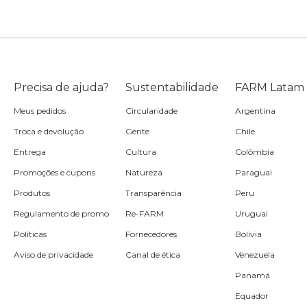
Precisa de ajuda?
Sustentabilidade
FARM Latam
Meus pedidos
Circularidade
Argentina
Troca e devolução
Gente
Chile
Entrega
Cultura
Colômbia
Promoções e cupons
Natureza
Paraguai
Produtos
Transparência
Peru
Regulamento de promo
Re-FARM
Uruguai
Políticas
Fornecedores
Bolívia
Aviso de privacidade
Canal de ética
Venezuela
Panamá
Equador