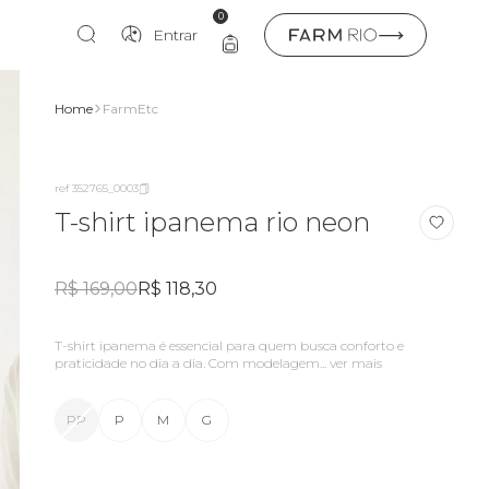
0
Entrar
Home
FarmEtc
ref 352765_0003
T-shirt ipanema rio neon
R$ 169,00
R$ 118,30
T-shirt ipanema é essencial para quem busca conforto e
praticidade no dia a dia. Com modelagem...
ver mais
PP
P
M
G