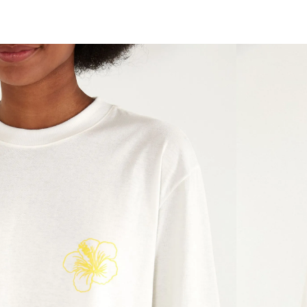
você merece 30% OFF pra comemorar com a gente
aproveita!