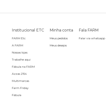
Bike
Planner
Cartão postal
Pra cabelo
Bolsa de praia
Sabonete
headphone
Skate
Estojo
Lenço
Meia
Boné
Bola
Travesseiro de
Sling
Sabonete
Sling
Institucional ETC
Minha conta
Fala FARM
praia
FARM Etc
Meus pedidos
Falar via whatsapp
Corda de celular
Frescobol
A FARM
Meus desejos
Nossas lojas
Caixa de metal
Bola
Trabalhe aqui
Fábula na FARM
Espelho de bolsa
Azzas 2154
Multimarcas
Chaveiro
Farm Friday
Fábula
Meia