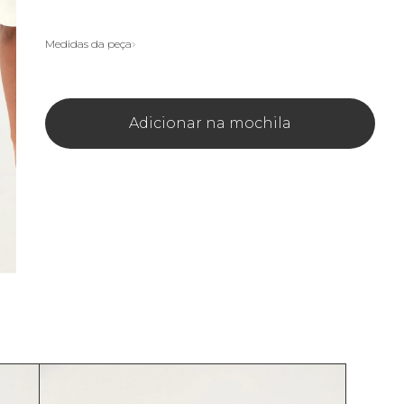
Medidas da peça
Adicionar na mochila