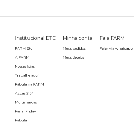
Skate
Estojo
Lenço
Meia
Boné
Bola
Travesseiro de
Sling
Sabonete
Sling
praia
Corda de celular
Frescobol
Institucional ETC
Minha conta
Fala FARM
FARM Etc
Meus pedidos
Falar via whatsapp
Caixa de metal
Bola
A FARM
Meus desejos
Nossas lojas
Espelho de bolsa
Trabalhe aqui
Fábula na FARM
Chaveiro
Azzas 2154
Multimarcas
Meia
Farm Friday
Fábula
Almofada de viagem