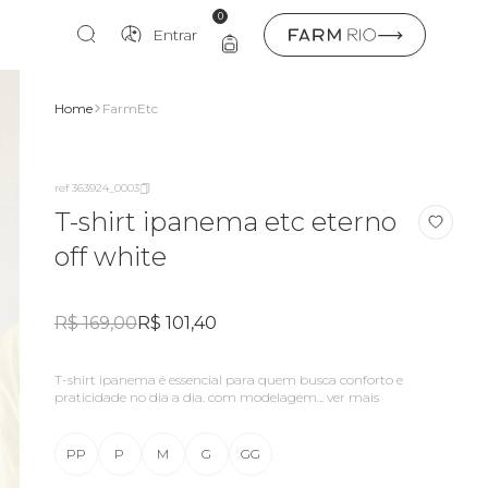
0
Entrar
Home
FarmEtc
ref 363924_0003
T-shirt ipanema etc eterno
off white
R$ 169,00
R$ 101,40
t-shirt ipanema é essencial para quem busca conforto e
praticidade no dia a dia. com modelagem...
ver mais
PP
P
M
G
GG