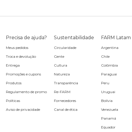
Precisa de ajuda?
Sustentabilidade
FARM Latam
Meus pedidos
Circularidade
Argentina
Troca e devolução
Gente
Chile
Entrega
Cultura
Colômbia
Promoções e cupons
Natureza
Paraguai
Produtos
Transparência
Peru
Regulamento de promo
Re-FARM
Uruguai
Políticas
Fornecedores
Bolívia
Aviso de privacidade
Canal de ética
Venezuela
Panamá
Equador