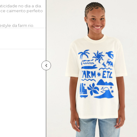
ticidade no dia a dia.
ce caimento perfeito
style da farm rio.