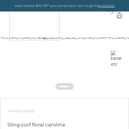
você merece 30% OFF pra comemorar com a gente
aproveita!
0
ref 360343_56356
Sling surf floral carolina