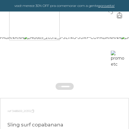
você merece 30% OFF pra comemorar com a gente
aproveita!
0
ref 348669_20312
Sling surf copabanana