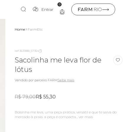
0
Entrar
Home
FarmEtc
ref 363988_57354
Sacolinha me leva flor de
lótus
Vendido por parceiro FARM
Saiba mais
R$ 79,00
R$ 55,30
bolsinha me leva, uma peça prática, versátil e que te salva do
mercado à praia. a peça é compacta...
ver mais