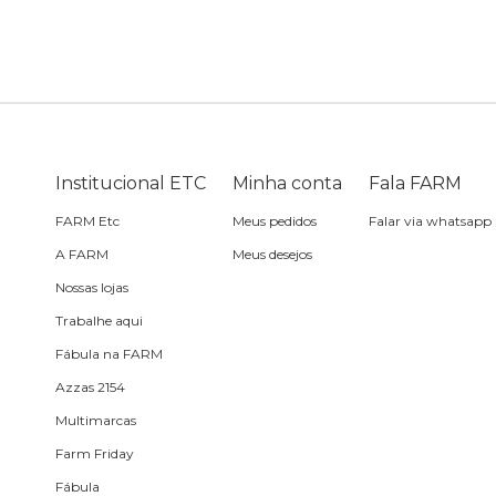
Bike
Planner
Cartão postal
Pra cabelo
Bolsa de praia
Sabonete
headphone
Skate
Estojo
Lenço
Meia
Boné
Bola
Travesseiro de
Sling
Sabonete
Sling
praia
Institucional ETC
Minha conta
Fala FARM
Corda de celular
Frescobol
FARM Etc
Meus pedidos
Falar via whatsapp
A FARM
Meus desejos
Caixa de metal
Bola
Nossas lojas
Trabalhe aqui
Espelho de bolsa
Fábula na FARM
Azzas 2154
Chaveiro
Multimarcas
Farm Friday
Meia
Fábula