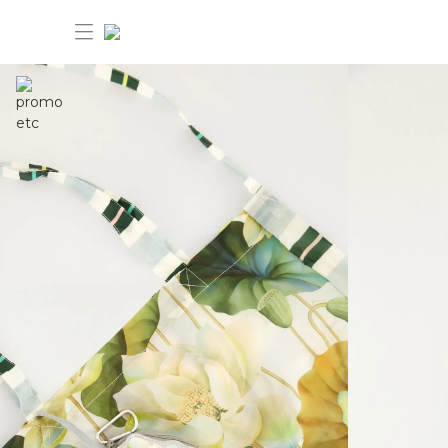
30%OFF ANIVERSÁRIO FARM Etc
Dia dos pais: 40%OFF
Novidades
Produtos
Novidades
Bazar 30%OFF
Produtos