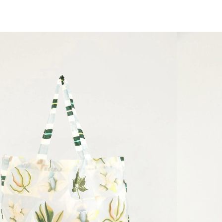
você merece 30% OFF pra comemorar com a gente
aproveita!