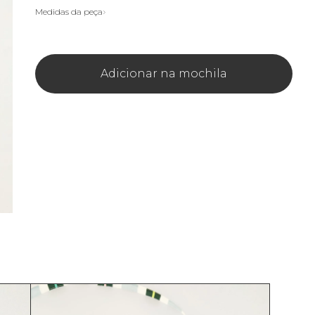
Medidas da peça
Adicionar na mochila