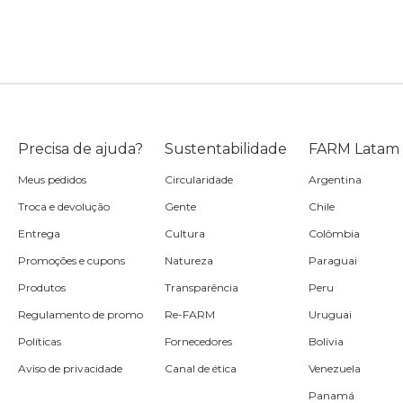
Precisa de ajuda?
Sustentabilidade
FARM Latam
Meus pedidos
Circularidade
Argentina
Troca e devolução
Gente
Chile
Entrega
Cultura
Colômbia
Promoções e cupons
Natureza
Paraguai
Produtos
Transparência
Peru
Regulamento de promo
Re-FARM
Uruguai
Políticas
Fornecedores
Bolívia
Aviso de privacidade
Canal de ética
Venezuela
Panamá