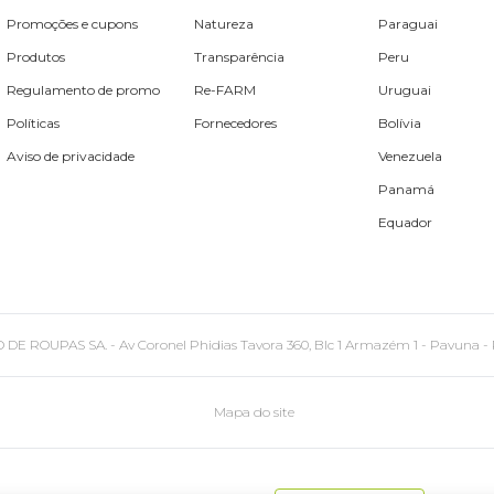
Promoções e cupons
Natureza
Paraguai
Produtos
Transparência
Peru
Regulamento de promo
Re-FARM
Uruguai
Políticas
Fornecedores
Bolívia
Aviso de privacidade
Venezuela
Panamá
Equador
PAS SA. - Av Coronel Phidias Tavora 360, Blc 1 Armazém 1 - Pavuna - Rio de
Mapa do site