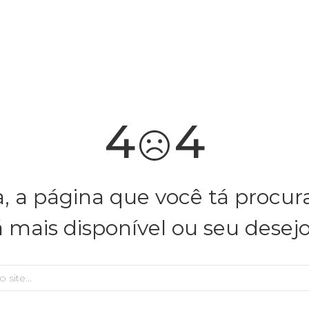
você merece 30% OFF pra comemorar com a gente
aproveita!
4
4
, a página que você tá procu
á mais disponível ou seu desej