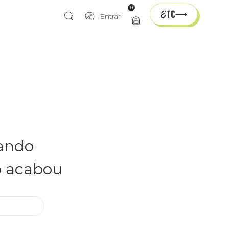
0
Entrar
rando
o acabou