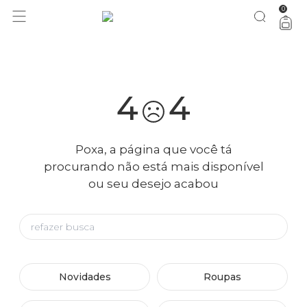
0
você merece 30% OFF pra comemorar com a gente
aproveita!
4
4
Poxa, a página que você tá
procurando não está mais disponível
ou seu desejo acabou
Novidades
Roupas