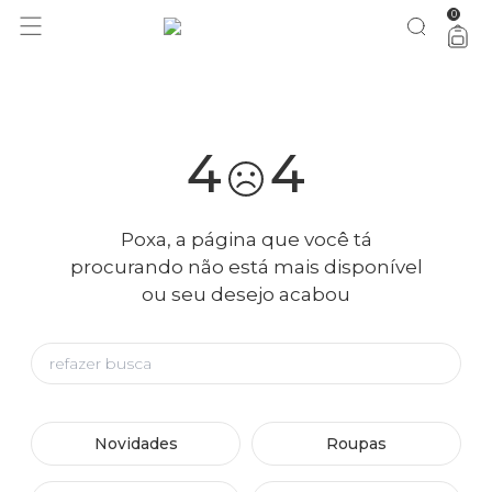
0
você merece 30% OFF pra comemorar com a gente
aproveita!
4
4
Poxa, a página que você tá
procurando não está mais disponível
ou seu desejo acabou
Novidades
Roupas