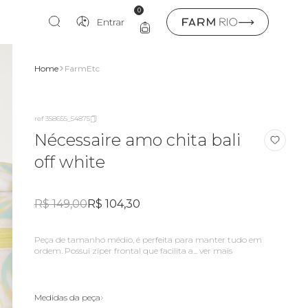
0
Entrar
Home
FarmEtc
ref 358655_54875
Nécessaire amo chita bali
off white
R$ 149,00
R$ 104,30
Peça de tamanho médio, é perfeita para manter tudo em
ordem. Possui zíper frontal que facilita a...
ver mais
Medidas da peça