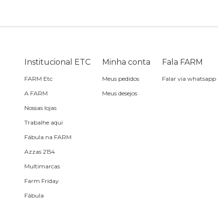
Sling
Sabonete
Sling
praia
Corda de celular
Frescobol
Caixa de metal
Bola
Institucional ETC
Minha conta
Fala FARM
FARM Etc
Meus pedidos
Falar via whatsapp
Espelho de bolsa
A FARM
Meus desejos
Nossas lojas
Chaveiro
Trabalhe aqui
Fábula na FARM
Meia
Azzas 2154
Multimarcas
Almofada de viagem
Farm Friday
Fábula