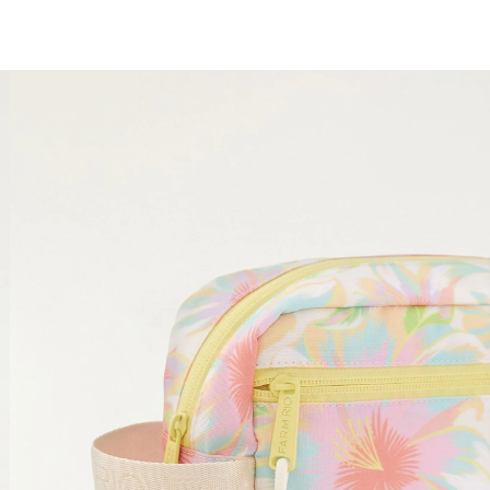
bazar FARM Rio: tudo 50% OFF
vem ver