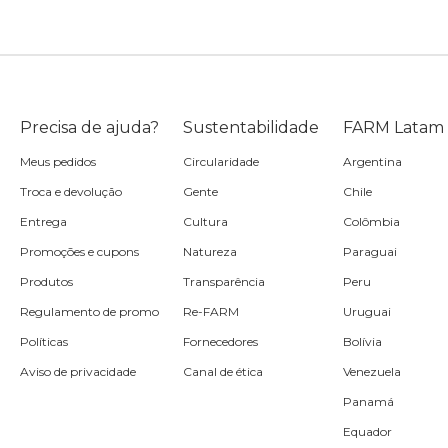
Precisa de ajuda?
Sustentabilidade
FARM Latam
Meus pedidos
Circularidade
Argentina
Troca e devolução
Gente
Chile
Entrega
Cultura
Colômbia
Promoções e cupons
Natureza
Paraguai
Produtos
Transparência
Peru
Regulamento de promo
Re-FARM
Uruguai
Políticas
Fornecedores
Bolívia
Aviso de privacidade
Canal de ética
Venezuela
Panamá
Equador