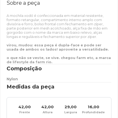
Sobre a peça
A mochila xodó é confeccionada em material resistente,
formato retangular, compartimento interno amplo com
divisória e forro, bolso frontal com fechamento em zíper,
parte posterior em mesh acolchoado, alça fixa de mão em
gorgorão com o nome da marca em baixo relevo, alças
longas e reguláveis e fechamento superior por zíper.
virou, mudou: essa peça é dupla-face e pode ser
usada de ambos os lados! aproveite a versatilidade.
o que não se veste, se vive. chegou farm etc, a marca
de lifestyle da farm rio.
Composição
Nylon
Medidas da peça
42,00
42,00
29,00
16,00
Frente
Altura
Largura
Profundidade