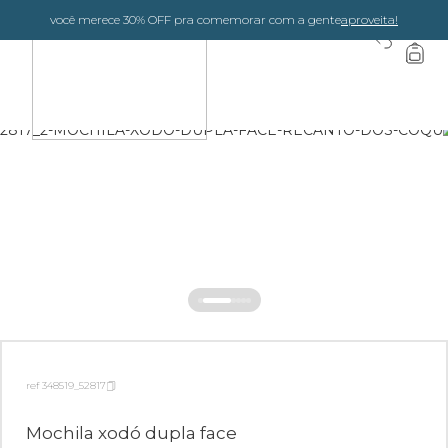
você merece 30% OFF pra comemorar com a gente
aproveita!
0
ref 348519_52817
Mochila xodó dupla face