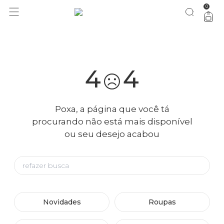
0
você merece 30% OFF pra comemorar com a gente
aproveita!
4
4
Poxa, a página que você tá
procurando não está mais disponível
ou seu desejo acabou
Novidades
Roupas