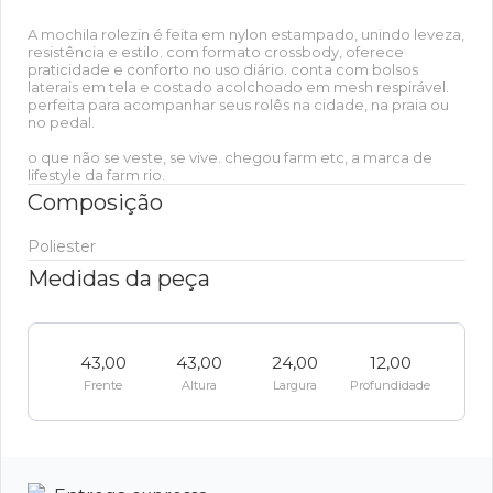
A mochila rolezin é feita em nylon estampado, unindo leveza,
resistência e estilo. com formato crossbody, oferece
praticidade e conforto no uso diário. conta com bolsos
laterais em tela e costado acolchoado em mesh respirável.
perfeita para acompanhar seus rolês na cidade, na praia ou
no pedal.
o que não se veste, se vive. chegou farm etc, a marca de
lifestyle da farm rio.
Composição
Poliester
Medidas da peça
43,00
43,00
24,00
12,00
Frente
Altura
Largura
Profundidade