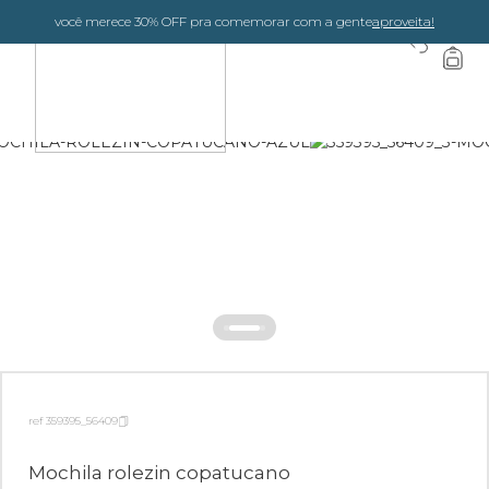
você merece 30% OFF pra comemorar com a gente
aproveita!
0
ref 359395_56409
Mochila rolezin copatucano