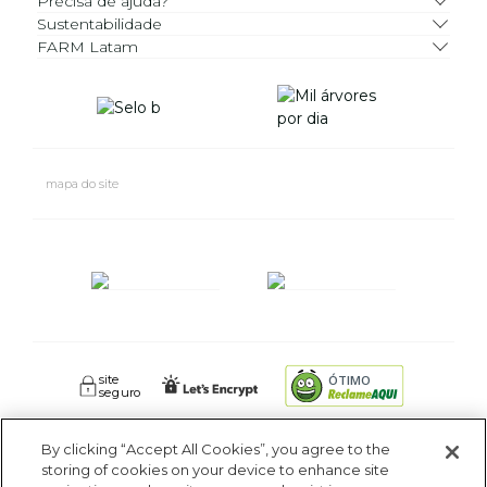
Precisa de ajuda?
Sustentabilidade
FARM Latam
mapa do site
site
ÓTIMO
seguro
By clicking “Accept All Cookies”, you agree to the
FARM RIO CIDADE MARAVILHOSA INDUSTRIA E COMERCIO DE
storing of cookies on your device to enhance site
ROUPAS SA. - Av Coronel Phidias Tavora 360, Blc 1 Armazém 1 -