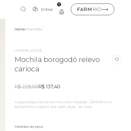
0
Entrar
Home
FarmEtc
ref 363780_57332
Mochila borogodó relevo
carioca
R$ 229,00
R$ 137,40
a peça possui tamanho mini, com medidas : 20x11x15 cm e
fechamento superior por zíper, alças...
ver mais
Medidas da peça