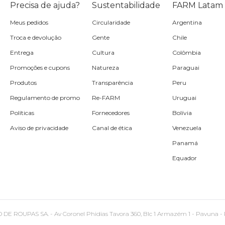
Precisa de ajuda?
Sustentabilidade
FARM Latam
Meus pedidos
Circularidade
Argentina
Troca e devolução
Gente
Chile
Entrega
Cultura
Colômbia
Promoções e cupons
Natureza
Paraguai
Produtos
Transparência
Peru
Regulamento de promo
Re-FARM
Uruguai
Políticas
Fornecedores
Bolívia
Aviso de privacidade
Canal de ética
Venezuela
Panamá
Equador
PAS SA. - Av Coronel Phidias Tavora 360, Blc 1 Armazém 1 - Pavuna - Rio de