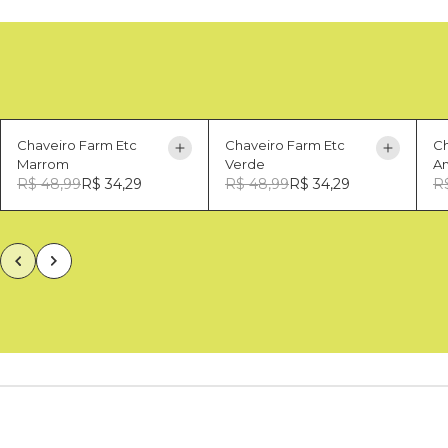
Chaveiro Farm Etc
Chaveiro Farm Etc
Ch
Marrom
Verde
A
R$ 48,99
R$ 34,29
R$ 48,99
R$ 34,29
R
U
U