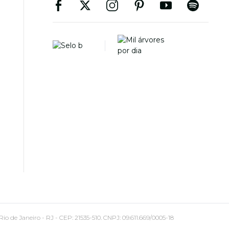
 Janeiro - RJ - CEP: 21535-510. CNPJ: 09.611.669/0005-18