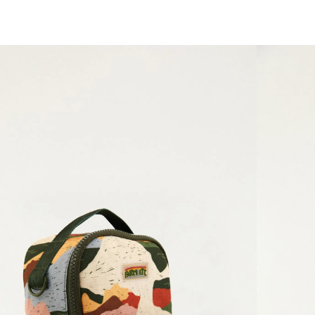
você merece 30% OFF pra comemorar com a gente
aproveita!