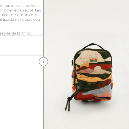
fechamento superior
or zíper e puxador, tag
e alças de ombro em
ilizada nas costas ou
style da farm rio.