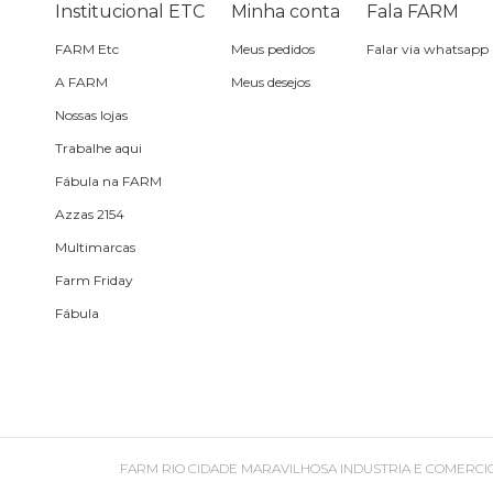
Institucional ETC
Minha conta
Fala FARM
Almofada de viagem
FARM Etc
Meus pedidos
Falar via whatsapp
A FARM
Meus desejos
Nossas lojas
Trabalhe aqui
Fábula na FARM
Azzas 2154
Multimarcas
Farm Friday
Fábula
FARM RIO CIDADE MARAVILHOSA INDUSTRIA E COMERCIO DE ROU