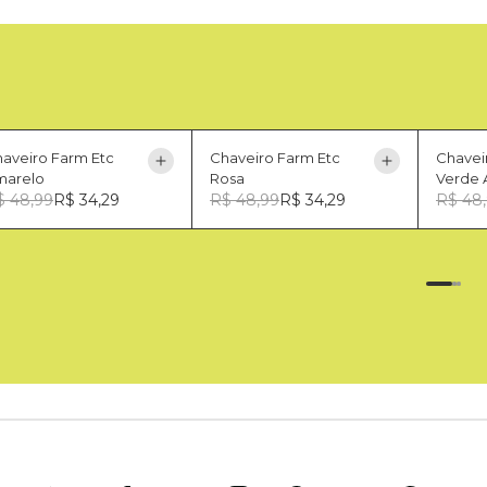
aveiro Farm Etc
Chaveiro Farm Etc
Chavei
marelo
Rosa
Verde 
$ 48,99
R$ 34,29
R$ 48,99
R$ 34,29
R$ 48
U
U
U