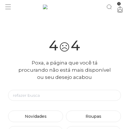
0
você merece 30% OFF pra comemorar com a gente
aproveita!
4
4
Poxa, a página que você tá
procurando não está mais disponível
ou seu desejo acabou
Novidades
Roupas