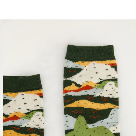
você merece 30% OFF pra comemorar com a gente
aproveita!