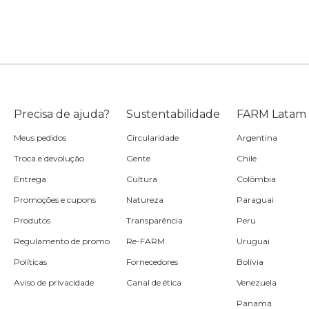
Precisa de ajuda?
Sustentabilidade
FARM Latam
Meus pedidos
Circularidade
Argentina
Troca e devolução
Gente
Chile
Entrega
Cultura
Colômbia
Promoções e cupons
Natureza
Paraguai
Produtos
Transparência
Peru
Regulamento de promo
Re-FARM
Uruguai
Políticas
Fornecedores
Bolívia
Aviso de privacidade
Canal de ética
Venezuela
Panamá