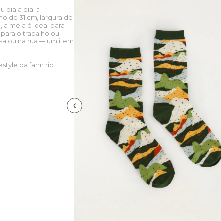
 dia a dia. a
o de 31 cm, largura de
 a meia é ideal para
para o trabalho ou
asa ou na rua — um item
style da farm rio.