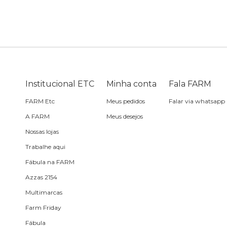
Bike
Planner
Cartão postal
Pra cabelo
Bolsa de praia
Sabonete
headphone
Skate
Estojo
Lenço
Meia
Boné
Bola
Travesseiro de
Sling
Sabonete
Sling
praia
Institucional ETC
Minha conta
Fala FARM
Corda de celular
Frescobol
FARM Etc
Meus pedidos
Falar via whatsapp
A FARM
Meus desejos
Caixa de metal
Bola
Nossas lojas
Trabalhe aqui
Espelho de bolsa
Fábula na FARM
Azzas 2154
Chaveiro
Multimarcas
Farm Friday
Meia
Fábula