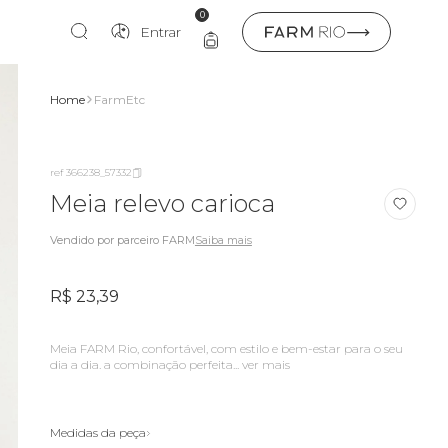
0
Entrar
Home
FarmEtc
ref 366238_57332
Meia relevo carioca
Vendido por parceiro FARM
Saiba mais
R$ 23,39
meia FARM Rio, confortável, com estilo e bem-estar para o seu
dia a dia. a combinação perfeita...
ver mais
Medidas da peça