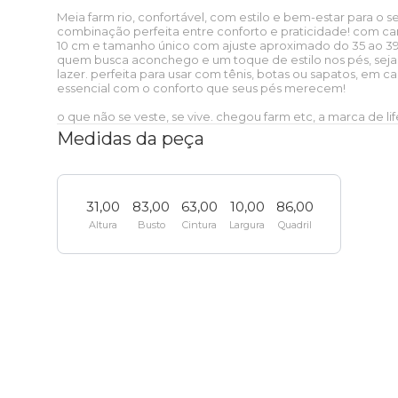
baixo
Sobre o FARM Etc
Meia farm rio, confortável, com estilo e bem-estar para o seu
Ver tudo
Presentes
combinação perfeita entre conforto e praticidade! com can
Praia
Papelaria
Praia
Corona
Mundo Azul
Praia
Ver tudo
10 cm e tamanho único com ajuste aproximado do 35 ao 39,
quem busca aconchego e um toque de estilo nos pés, seja 
Blusa
Ver tudo
Nossas lojas
lazer. perfeita para usar com tênis, botas ou sapatos, em c
Camping
Skate e sling
Peça única
Zerezes
Xadrez Multi
Estudante
Etc e tal
Ver tudo
essencial com o conforto que seus pés merecem!
Praia
Praia
o que não se veste, se vive. chegou farm etc, a marca de life
T-shirt
Short
Medidas da peça
Caixinha de som
FARM Rio + Zee dog
Zee dog
Onça Bandana
Essenciais do dia a dia
Pra levar
Faixa de preço
Etc e tal
Ver tudo
Ver tudo
Casaco
Bermuda
Mala
LEV
Colecionáveis
Viagem
Colecionáveis
Zee
Faixa de
Pra levar
31,00
83,00
63,00
10,00
86,00
Óculos de sol
Biquíni
Ver tudo
dog
preço
Altura
Busto
Cintura
Largura
Quadril
Baby look
Calça
Pin e patch
Esporte
Praia
Clássicos
Viagem
Colecionáveis
Boia
Canga
Porta isqueiro
Ver tudo
Regata
Ver tudo
Até R$50
Porta incenso e caixa de fósforo
Viagem
Térmicos
Praia
Clássicos
Canga
Cartão postal
Mochila
Ver tudo
Ver tudo
Top
Coleira
Até R$100
Vela
Bem-estar
Papelaria
Térmicos
Biquíni
Lenço
Bolsa
Mala
Ver tudo
Etc e tal
Ver tudo
Guia e
Até R$200