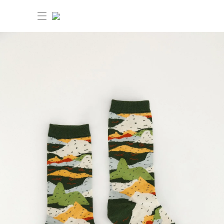
30%OFF ANIVERSÁRIO FARM Etc
Dia dos pais: 40%OFF
Novidades
Produtos
Novidades
Bazar 30%OFF
Produtos