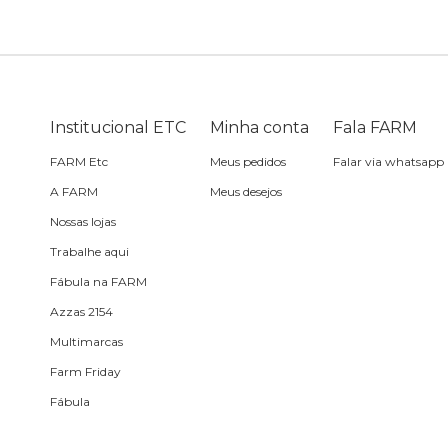
Bike
Planner
Cartão postal
Pra cabelo
Bolsa de praia
Sabonete
headphone
Skate
Estojo
Lenço
Meia
Boné
Bola
Travesseiro de
Sling
Sabonete
Sling
Institucional ETC
Minha conta
Fala FARM
praia
FARM Etc
Meus pedidos
Falar via whatsapp
Corda de celular
Frescobol
A FARM
Meus desejos
Nossas lojas
Caixa de metal
Bola
Trabalhe aqui
Fábula na FARM
Espelho de bolsa
Azzas 2154
Multimarcas
Chaveiro
Farm Friday
Fábula
Meia