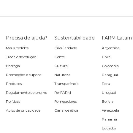
Precisa de ajuda?
Sustentabilidade
FARM Latam
Meus pedidos
Circularidade
Argentina
Troca e devolução
Gente
Chile
Entrega
Cultura
Colômbia
Promoções e cupons
Natureza
Paraguai
Produtos
Transparência
Peru
Regulamento de promo
Re-FARM
Uruguai
Políticas
Fornecedores
Bolívia
Aviso de privacidade
Canal de ética
Venezuela
Panamá
Equador