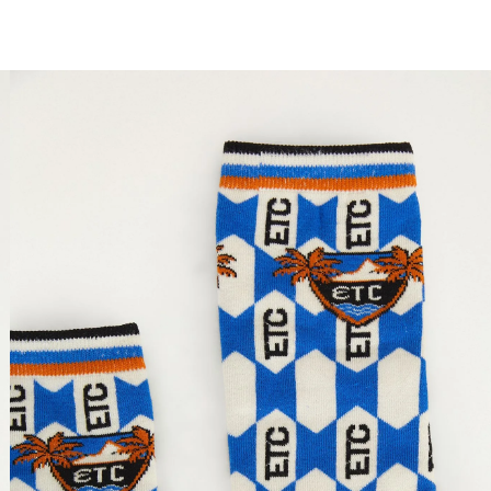
você merece 30% OFF pra comemorar com a gente
aproveita!