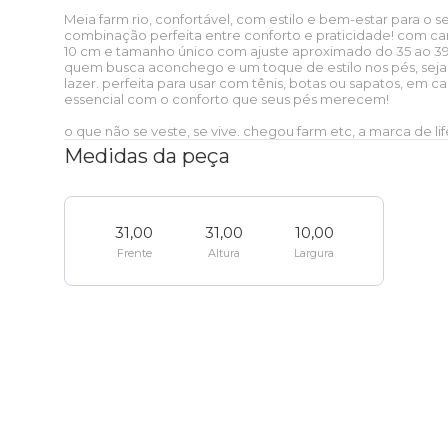
baixo
Sobre o FARM Etc
Meia farm rio, confortável, com estilo e bem-estar para o seu
Ver tudo
Presentes
combinação perfeita entre conforto e praticidade! com can
Praia
Papelaria
Praia
Corona
Mundo Azul
Praia
Ver tudo
10 cm e tamanho único com ajuste aproximado do 35 ao 39,
quem busca aconchego e um toque de estilo nos pés, seja 
Blusa
Ver tudo
Nossas lojas
lazer. perfeita para usar com tênis, botas ou sapatos, em c
Camping
Skate e sling
Peça única
Zerezes
Xadrez Multi
Estudante
Etc e tal
Ver tudo
essencial com o conforto que seus pés merecem!
Praia
Praia
o que não se veste, se vive. chegou farm etc, a marca de life
T-shirt
Short
Medidas da peça
Caixinha de som
FARM Rio + Zee dog
Zee dog
Onça Bandana
Essenciais do dia a dia
Pra levar
Faixa de preço
Etc e tal
Ver tudo
Ver tudo
Casaco
Bermuda
Mala
LEV
Colecionáveis
Viagem
Colecionáveis
Zee
Faixa de
Pra levar
31,00
31,00
10,00
Óculos de sol
Biquíni
Ver tudo
dog
preço
Frente
Altura
Largura
Baby look
Calça
Pin e patch
Esporte
Praia
Clássicos
Viagem
Colecionáveis
Boia
Canga
Porta isqueiro
Ver tudo
Regata
Ver tudo
Até R$50
Porta incenso e caixa de fósforo
Viagem
Térmicos
Praia
Clássicos
Canga
Cartão postal
Mochila
Ver tudo
Ver tudo
Top
Coleira
Até R$100
Vela
Bem-estar
Papelaria
Térmicos
Biquíni
Lenço
Bolsa
Mala
Ver tudo
Etc e tal
Ver tudo
Guia e
Até R$200