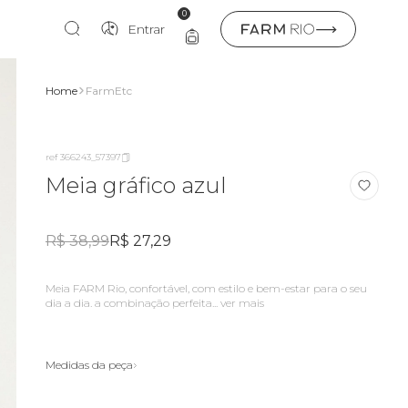
0
Entrar
Home
FarmEtc
ref 366243_57397
Meia gráfico azul
R$ 38,99
R$ 27,29
meia FARM Rio, confortável, com estilo e bem-estar para o seu
dia a dia. a combinação perfeita...
ver mais
Medidas da peça