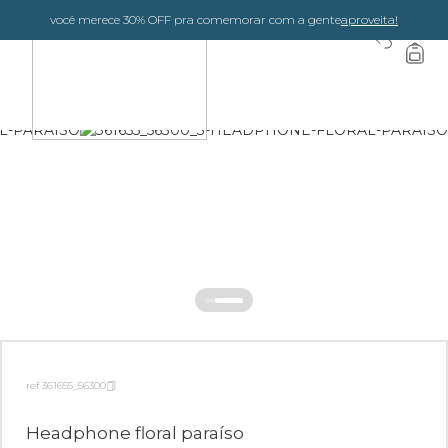
você merece 30% OFF pra comemorar com a gente
aproveita!
0
ref 361655_56300
Headphone floral paraíso