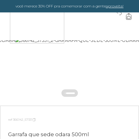
você merece 30% OFF pra comemorar com a gente
aproveita!
0
ref 366142_57331
Garrafa que sede odara 500ml