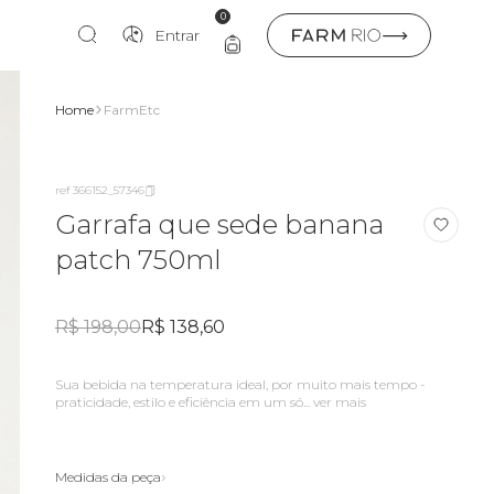
0
Entrar
Home
FarmEtc
ref 366152_57346
Garrafa que sede banana
patch 750ml
R$ 198,00
R$ 138,60
sua bebida na temperatura ideal, por muito mais tempo -
praticidade, estilo e eficiência em um só...
ver mais
Medidas da peça