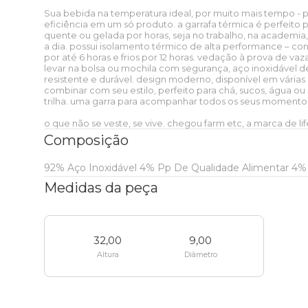
Sua bebida na temperatura ideal, por muito mais tempo - pr
Blusa
Ver tudo
Nossas lojas
eficiência em um só produto. a garrafa térmica é perfeito
Camping
Skate e sling
Peça única
Zerezes
Xadrez Multi
Estudante
Etc e tal
Ver tudo
Praia
Praia
quente ou gelada por horas, seja no trabalho, na academia
a dia. possui isolamento térmico de alta performance – co
T-shirt
Short
por até 6 horas e frios por 12 horas. vedação à prova de va
Caixinha de som
FARM Rio + Zee dog
Zee dog
Onça Bandana
Essenciais do dia a dia
Pra levar
Faixa de preço
levar na bolsa ou mochila com segurança, aço inoxidável de
Etc e tal
resistente e durável. design moderno, disponível em vária
Ver tudo
Ver tudo
combinar com seu estilo, perfeito para chá, sucos, água ou d
Casaco
Bermuda
trilha. uma garra para acompanhar todos os seus momento
Mala
LEV
Colecionáveis
Viagem
Colecionáveis
Zee
Faixa de
Pra levar
Óculos de sol
Biquíni
Ver tudo
o que não se veste, se vive. chegou farm etc, a marca de life
dog
preço
Baby look
Calça
Composição
Pin e patch
Esporte
Praia
Clássicos
Viagem
Colecionáveis
Boia
Canga
Porta isqueiro
Ver tudo
92% Aço Inoxidável 4% Pp De Qualidade Alimentar 4% 
Regata
Ver tudo
Até R$50
Medidas da peça
Porta incenso e caixa de fósforo
Viagem
Térmicos
Praia
Clássicos
Canga
Cartão postal
Mochila
Ver tudo
Ver tudo
Top
Coleira
Até R$100
Vela
Bem-estar
Papelaria
Térmicos
32,00
9,00
Biquíni
Lenço
Bolsa
Mala
Ver tudo
Etc e tal
Ver tudo
Guia e
Altura
Diâmetro
Até R$200
peitoral
Boné e chapéu
Urbano
Decoração
Papelaria
Boné e chapéu
Sabonete
Necessaire
Necessaire
Óculos de sol
Ver tudo
Garrafa e copo
Bolsa
Cinto de
Até R$300