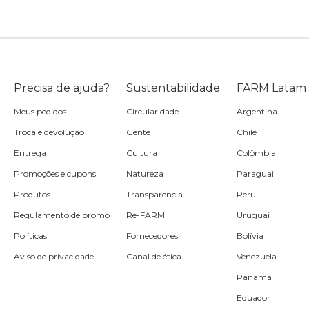
Precisa de ajuda?
Sustentabilidade
FARM Latam
Meus pedidos
Circularidade
Argentina
Troca e devolução
Gente
Chile
Entrega
Cultura
Colômbia
Promoções e cupons
Natureza
Paraguai
Produtos
Transparência
Peru
Regulamento de promo
Re-FARM
Uruguai
Políticas
Fornecedores
Bolívia
Aviso de privacidade
Canal de ética
Venezuela
Panamá
Equador