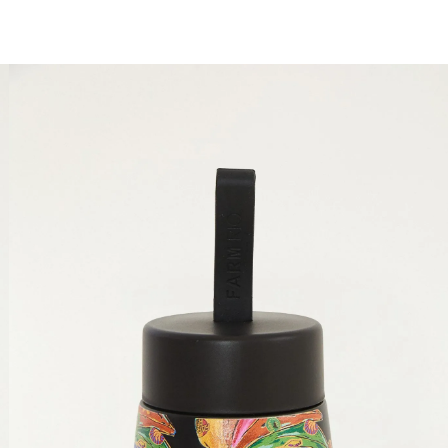
você merece 30% OFF pra comemorar com a gente
aproveita!