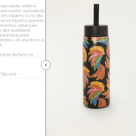
aticidade, estilo e
 para manter sua bebida
, em viagens ou no dia
nserva líquidos quentes
zamentos, ideal para
 alta qualidade,
s estampas para
rinks – do escritório à
s.
style da farm rio.
Silicone