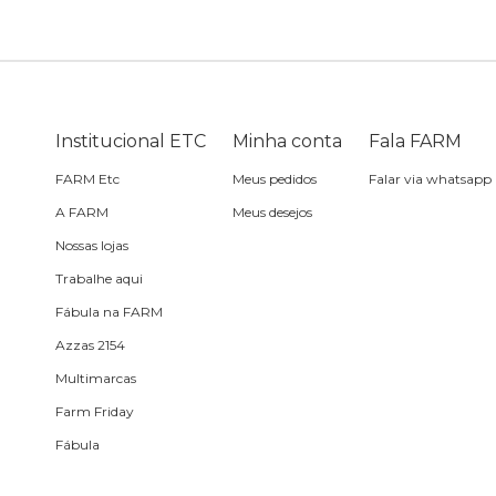
Skate
Estojo
Lenço
Meia
Boné
Bola
Travesseiro de
Sling
Sabonete
Sling
praia
Corda de celular
Frescobol
Institucional ETC
Minha conta
Fala FARM
FARM Etc
Meus pedidos
Falar via whatsapp
Caixa de metal
Bola
A FARM
Meus desejos
Nossas lojas
Espelho de bolsa
Trabalhe aqui
Fábula na FARM
Chaveiro
Azzas 2154
Multimarcas
Meia
Farm Friday
Fábula
Almofada de viagem