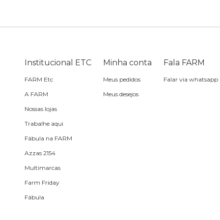
Bike
Planner
Cartão postal
Pra cabelo
Bolsa de praia
Sabonete
headphone
Skate
Estojo
Lenço
Meia
Boné
Bola
Travesseiro de
Sling
Sabonete
Sling
Institucional ETC
Minha conta
Fala FARM
praia
FARM Etc
Meus pedidos
Falar via whatsapp
Corda de celular
Frescobol
A FARM
Meus desejos
Nossas lojas
Caixa de metal
Bola
Trabalhe aqui
Fábula na FARM
Espelho de bolsa
Azzas 2154
Multimarcas
Chaveiro
Farm Friday
Fábula
Meia