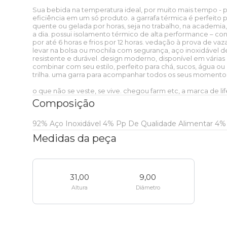
baixo
Sobre o FARM Etc
Sua bebida na temperatura ideal, por muito mais tempo - pr
Ver tudo
Presentes
eficiência em um só produto. a garrafa térmica é perfeito
Praia
Papelaria
Praia
Corona
Mundo Azul
Praia
Ver tudo
quente ou gelada por horas, seja no trabalho, na academia
a dia. possui isolamento térmico de alta performance – co
Blusa
Ver tudo
Nossas lojas
por até 6 horas e frios por 12 horas. vedação à prova de va
Camping
Skate e sling
Peça única
Zerezes
Xadrez Multi
Estudante
Etc e tal
Ver tudo
levar na bolsa ou mochila com segurança, aço inoxidável de
Praia
Praia
resistente e durável. design moderno, disponível em vária
combinar com seu estilo, perfeito para chá, sucos, água ou d
T-shirt
Short
trilha. uma garra para acompanhar todos os seus momento
Caixinha de som
FARM Rio + Zee dog
Zee dog
Onça Bandana
Essenciais do dia a dia
Pra levar
Faixa de preço
Etc e tal
Ver tudo
Ver tudo
o que não se veste, se vive. chegou farm etc, a marca de life
Casaco
Bermuda
Composição
Mala
LEV
Colecionáveis
Viagem
Colecionáveis
Zee
Faixa de
Pra levar
Óculos de sol
Biquíni
Ver tudo
92% Aço Inoxidável 4% Pp De Qualidade Alimentar 4% 
dog
preço
Baby look
Calça
Medidas da peça
Pin e patch
Esporte
Praia
Clássicos
Viagem
Colecionáveis
Boia
Canga
Porta isqueiro
Ver tudo
Regata
Ver tudo
Até R$50
Porta incenso e caixa de fósforo
Viagem
Térmicos
Praia
Clássicos
31,00
9,00
Canga
Cartão postal
Mochila
Ver tudo
Ver tudo
Altura
Diâmetro
Top
Coleira
Até R$100
Vela
Bem-estar
Papelaria
Térmicos
Biquíni
Lenço
Bolsa
Mala
Ver tudo
Etc e tal
Ver tudo
Guia e
Até R$200