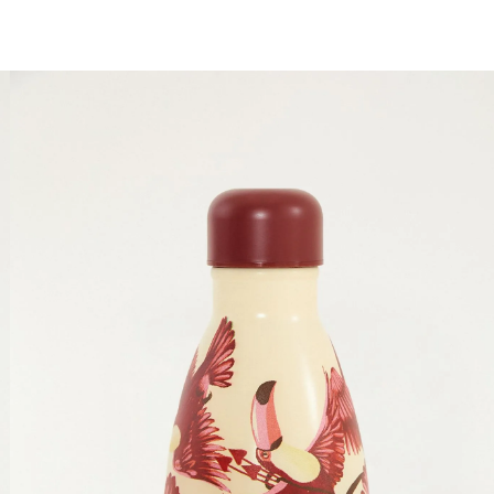
você merece 30% OFF pra comemorar com a gente
aproveita!