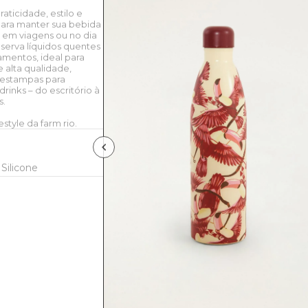
aticidade, estilo e
 para manter sua bebida
, em viagens ou no dia
nserva líquidos quentes
zamentos, ideal para
 alta qualidade,
s estampas para
rinks – do escritório à
s.
style da farm rio.
Silicone