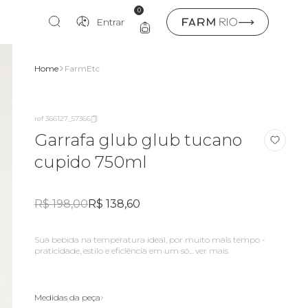
0
Entrar
Home
FarmEtc
ref 366127_57366
Garrafa glub glub tucano
cupido 750ml
R$ 198,00
R$ 138,60
sua bebida na temperatura ideal, por muito mais tempo -
praticidade, estilo e eficiência em um só...
ver mais
Medidas da peça