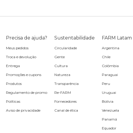
Precisa de ajuda?
Sustentabilidade
FARM Latam
Meus pedidos
Circularidade
Argentina
Troca e devolução
Gente
Chile
Entrega
Cultura
Colômbia
Promoções e cupons
Natureza
Paraguai
Produtos
Transparência
Peru
Regulamento de promo
Re-FARM
Uruguai
Políticas
Fornecedores
Bolívia
Aviso de privacidade
Canal de ética
Venezuela
Panamá
Equador