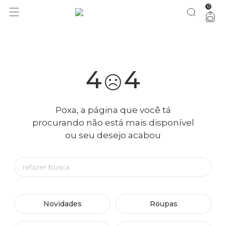
0
você merece 30% OFF pra comemorar com a gente
aproveita!
4
4
Poxa, a página que você tá
procurando não está mais disponível
ou seu desejo acabou
Novidades
Roupas