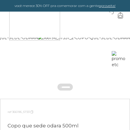
você merece 30% OFF pra comemorar com a gente
aproveita!
0
ref 366196_57331
Copo que sede odara 500ml