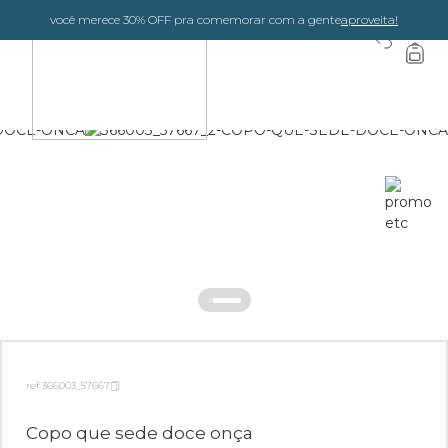
você merece 30% OFF pra comemorar com a gente
aproveita!
0
ref 366003_57667
Copo que sede doce onça