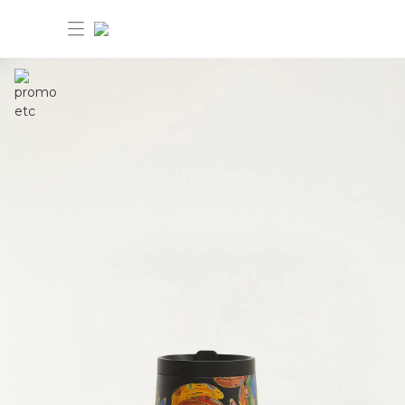
30%OFF ANIVERSÁRIO FARM Etc
Dia dos pais: 40%OFF
Novidades
Produtos
Novidades
Bazar 30%OFF
Produtos