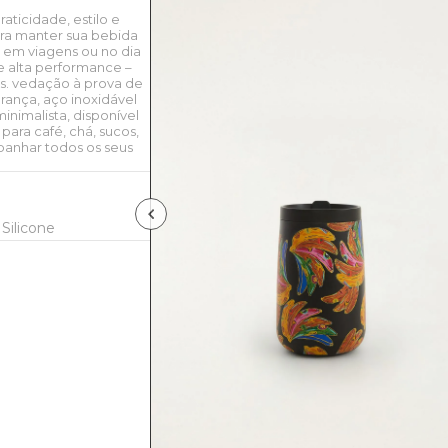
aticidade, estilo e
ara manter sua bebida
, em viagens ou no dia
e alta performance –
ras. vedação à prova de
rança, aço inoxidável
inimalista, disponível
para café, chá, sucos,
mpanhar todos os seus
Silicone