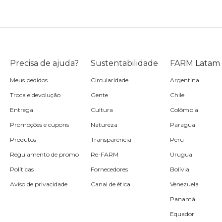
Precisa de ajuda?
Sustentabilidade
FARM Latam
Meus pedidos
Circularidade
Argentina
Troca e devolução
Gente
Chile
Entrega
Cultura
Colômbia
Promoções e cupons
Natureza
Paraguai
Produtos
Transparência
Peru
Regulamento de promo
Re-FARM
Uruguai
Políticas
Fornecedores
Bolívia
Aviso de privacidade
Canal de ética
Venezuela
Panamá
Equador