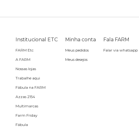
Bike
Planner
Cartão postal
Pra cabelo
Bolsa de praia
Sabonete
headphone
Skate
Estojo
Lenço
Meia
Boné
Bola
Travesseiro de
Sling
Sabonete
Sling
Institucional ETC
Minha conta
Fala FARM
praia
FARM Etc
Meus pedidos
Falar via whatsapp
Corda de celular
Frescobol
A FARM
Meus desejos
Nossas lojas
Caixa de metal
Bola
Trabalhe aqui
Fábula na FARM
Espelho de bolsa
Azzas 2154
Multimarcas
Chaveiro
Farm Friday
Fábula
Meia