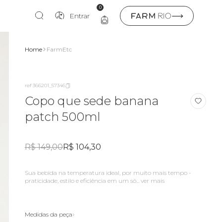
0
Entrar
Home
FarmEtc
ref 366201_57346
Copo que sede banana
patch 500ml
R$ 149,00
R$ 104,30
sua bebida na temperatura ideal, por muito mais tempo -
praticidade, estilo e eficiência em um só...
ver mais
Medidas da peça