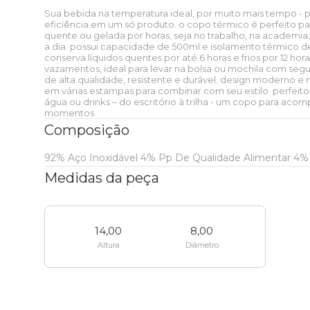
baixo
Sobre o FARM Etc
Sua bebida na temperatura ideal, por muito mais tempo - pr
Ver tudo
Presentes
eficiência em um só produto. o copo térmico é perfeito p
Praia
Papelaria
Praia
Corona
Mundo Azul
Praia
Ver tudo
quente ou gelada por horas, seja no trabalho, na academia
a dia. possui capacidade de 500ml e isolamento térmico d
Blusa
Ver tudo
Nossas lojas
conserva líquidos quentes por até 6 horas e frios por 12 ho
Camping
Skate e sling
Peça única
Zerezes
Xadrez Multi
Estudante
Etc e tal
Ver tudo
vazamentos, ideal para levar na bolsa ou mochila com segu
Praia
Praia
de alta qualidade, resistente e durável. design moderno e m
em várias estampas para combinar com seu estilo. perfeito 
T-shirt
Short
água ou drinks – do escritório à trilha - um copo para aco
Caixinha de som
FARM Rio + Zee dog
Zee dog
Onça Bandana
Essenciais do dia a dia
Pra levar
Faixa de preço
momentos
Etc e tal
Ver tudo
Ver tudo
Composição
Casaco
Bermuda
Mala
LEV
Colecionáveis
Viagem
Colecionáveis
Zee
Faixa de
Pra levar
92% Aço Inoxidável 4% Pp De Qualidade Alimentar 4% 
Óculos de sol
Biquíni
Ver tudo
dog
preço
Medidas da peça
Baby look
Calça
Pin e patch
Esporte
Praia
Clássicos
Viagem
Colecionáveis
Boia
Canga
Porta isqueiro
Ver tudo
Regata
Ver tudo
Até R$50
14,00
8,00
Porta incenso e caixa de fósforo
Viagem
Térmicos
Praia
Clássicos
Altura
Diâmetro
Canga
Cartão postal
Mochila
Ver tudo
Ver tudo
Top
Coleira
Até R$100
Vela
Bem-estar
Papelaria
Térmicos
Biquíni
Lenço
Bolsa
Mala
Ver tudo
Etc e tal
Ver tudo
Guia e
Até R$200