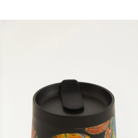
você merece 30% OFF pra comemorar com a gente
aproveita!