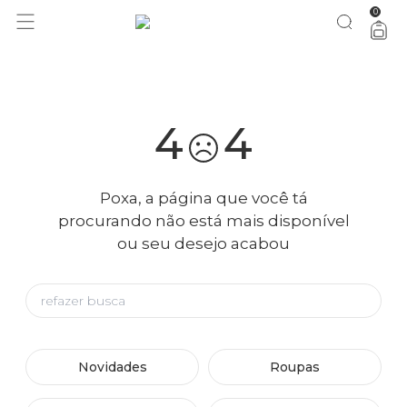
0
você merece 30% OFF pra comemorar com a gente
aproveita!
4
4
Poxa, a página que você tá
procurando não está mais disponível
ou seu desejo acabou
Novidades
Roupas