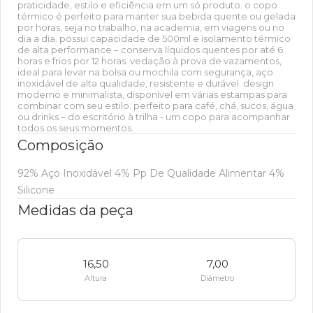
praticidade, estilo e eficiência em um só produto. o copo
térmico é perfeito para manter sua bebida quente ou gelada
por horas, seja no trabalho, na academia, em viagens ou no
dia a dia. possui capacidade de 500ml e isolamento térmico
de alta performance – conserva líquidos quentes por até 6
horas e frios por 12 horas. vedação à prova de vazamentos,
ideal para levar na bolsa ou mochila com segurança, aço
inoxidável de alta qualidade, resistente e durável. design
moderno e minimalista, disponível em várias estampas para
combinar com seu estilo. perfeito para café, chá, sucos, água
ou drinks – do escritório à trilha - um copo para acompanhar
todos os seus momentos.
Composição
92% Aço Inoxidável 4% Pp De Qualidade Alimentar 4%
Silicone
Medidas da peça
16,50
7,00
Altura
Diâmetro