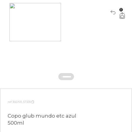
0
ref 366193_57339
Copo glub mundo etc azul
500ml