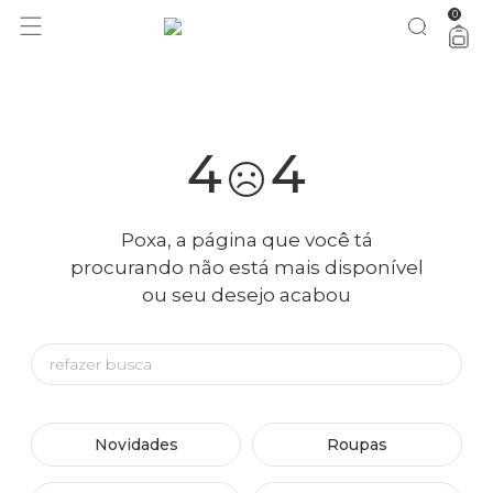
0
você merece 30% OFF pra comemorar com a gente
aproveita!
4
4
Poxa, a página que você tá
procurando não está mais disponível
ou seu desejo acabou
Novidades
Roupas