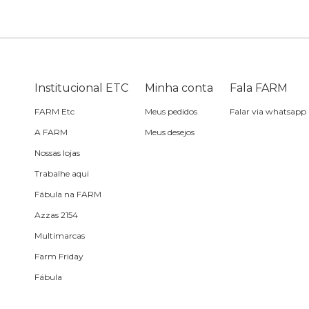
Sling
Sabonete
Sling
praia
Corda de celular
Frescobol
Caixa de metal
Bola
Institucional ETC
Minha conta
Fala FARM
FARM Etc
Meus pedidos
Falar via whatsapp
Espelho de bolsa
A FARM
Meus desejos
Nossas lojas
Chaveiro
Trabalhe aqui
Fábula na FARM
Meia
Azzas 2154
Multimarcas
Almofada de viagem
Farm Friday
Fábula