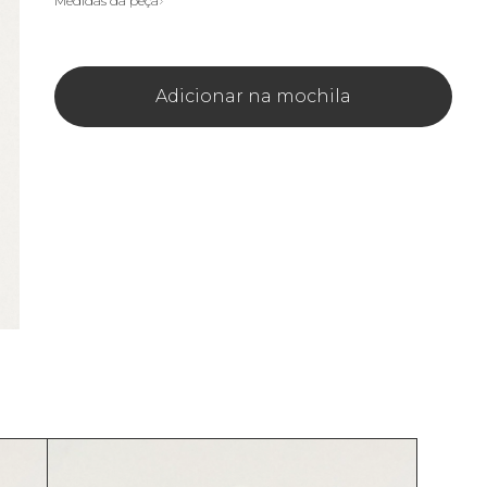
Medidas da peça
Adicionar na mochila