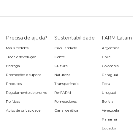
Precisa de ajuda?
Sustentabilidade
FARM Latam
Meus pedidos
Circularidade
Argentina
Troca e devolução
Gente
Chile
Entrega
Cultura
Colômbia
Promoções e cupons
Natureza
Paraguai
Produtos
Transparência
Peru
Regulamento de promo
Re-FARM
Uruguai
Políticas
Fornecedores
Bolívia
Aviso de privacidade
Canal de ética
Venezuela
Panamá
Equador