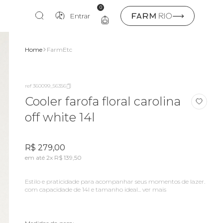
0
Entrar
Home
FarmEtc
ref 360099_56356
Cooler farofa floral carolina
off white 14l
R$ 279,00
em até 2x R$ 139,50
estilo e praticidade para acompanhar seus momentos de lazer.
com capacidade de 14l e tamanho ideal...
ver mais