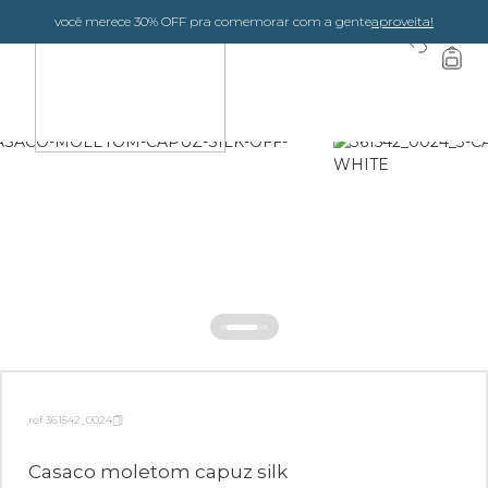
você merece 30% OFF pra comemorar com a gente
aproveita!
0
ref 361542_0024
Casaco moletom capuz silk