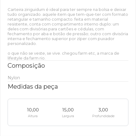
Carteira ziriguidum é ideal para ter sempre na bolsa e deixar
tudo organizado. aquele item que tem-que-ter com formato
retangular e tamanho compacto. feita em material
resistente, conta com compartimento interno duplo: um
deles com divisórias para cartões e cédulas, com
fechamento por aba e botão de pressão; outro com divisória
interna e fechamento superior por zíper com puxador
personalizado.
o que não se veste, se vive. chegou farm etc, a marca de
lifestyle da farm rio.
Composição
Nylon
Medidas da peça
10,00
15,00
3,00
Altura
Largura
Profundidade