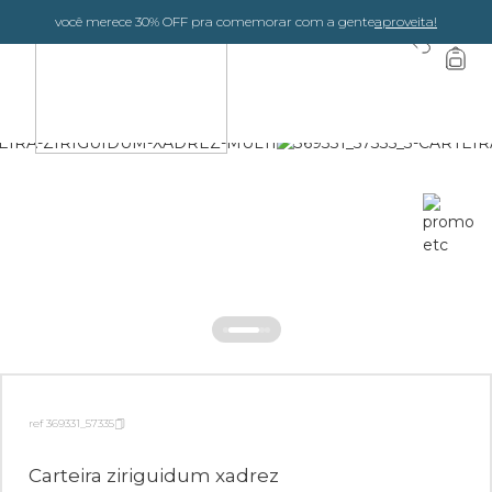
você merece 30% OFF pra comemorar com a gente
aproveita!
0
ref 369331_57335
Carteira ziriguidum xadrez