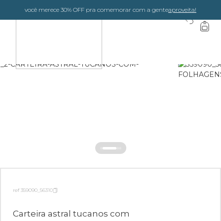
você merece 30% OFF pra comemorar com a gente
aproveita!
0
ref 359090_56310
Carteira astral tucanos com