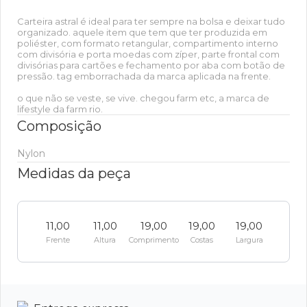
Carteira astral é ideal para ter sempre na bolsa e deixar tudo
organizado. aquele item que tem que ter produzida em
poliéster, com formato retangular, compartimento interno
com divisória e porta moedas com zíper, parte frontal com
divisórias para cartões e fechamento por aba com botão de
pressão. tag emborrachada da marca aplicada na frente.
o que não se veste, se vive. chegou farm etc, a marca de
lifestyle da farm rio.
Composição
Nylon
Medidas da peça
11,00
11,00
19,00
19,00
19,00
Frente
Altura
Comprimento
Costas
Largura