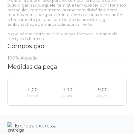
A carteira astral é ideal para ter sempre na bolsa e deixar
tudo organizado. aquele item que tem que ter, com formato
retangular, compartimento interno com divisória e porta
moedas com zíper, parte frontal com divisórias para cartões
e fechamento por aba com botão de pressão. tag
emborrachada da marca aplicada na frente.
o que não se veste, se vive. chegou farm etc, a marca de
lifestyle da farm rio.
Composição
100% Algodão
Medidas da peça
11,00
11,00
19,00
Frente
Altura
Largura
Entrega expressa