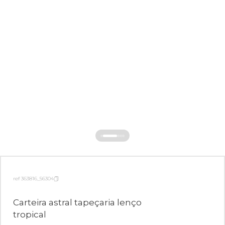
ref 363816_56304
Carteira astral tapeçaria lenço
tropical