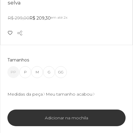
selva
em até 2x
R$ 299,00
R$ 209,30
Tamanhos
PP
P
M
G
GG
Medidas da peça
Meu tamanho acabou
Adicionar na mochila