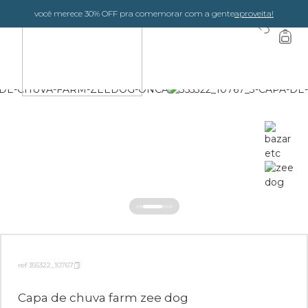
você merece 30% OFF pra comemorar com a gente
aproveita!
0
ref 355322_10767
Capa de chuva farm zee dog