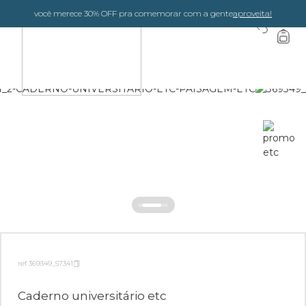
você merece 30% OFF pra comemorar com a gente
aproveita!
0
ref 369349_57341
Caderno universitário etc