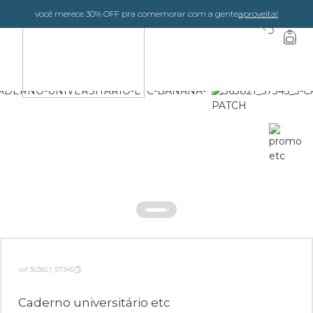
você merece 30% OFF pra comemorar com a gente
aproveita!
0
ref 363821_57345
Caderno universitário etc