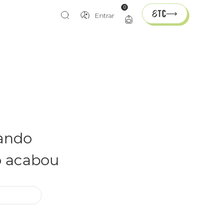
0
Entrar
rando
o acabou