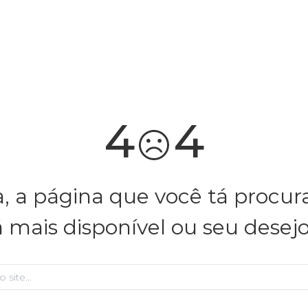
você merece 30% OFF pra comemorar com a gente
aproveita!
4
4
, a página que você tá procu
á mais disponível ou seu desej