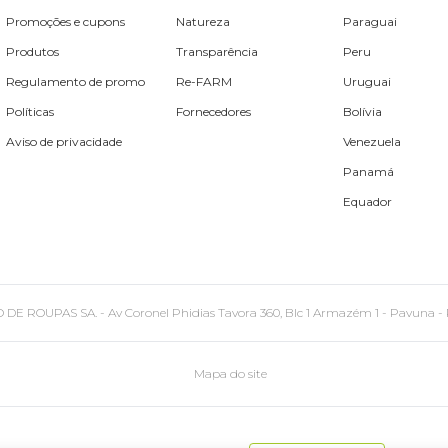
Promoções e cupons
Natureza
Paraguai
Produtos
Transparência
Peru
Regulamento de promo
Re-FARM
Uruguai
Políticas
Fornecedores
Bolívia
Aviso de privacidade
Venezuela
Panamá
Equador
PAS SA. - Av Coronel Phidias Tavora 360, Blc 1 Armazém 1 - Pavuna - Rio de
Mapa do site