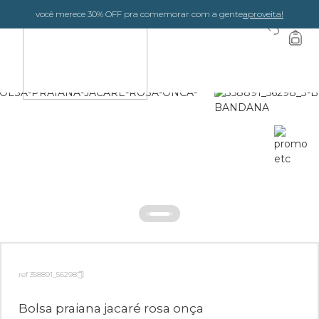
você merece 30% OFF pra comemorar com a gente
aproveita!
0
ref 358891_56298
Bolsa praiana jacaré rosa onça