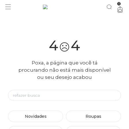
0
você merece 30% OFF pra comemorar com a gente
aproveita!
4
4
Poxa, a página que você tá
procurando não está mais disponível
ou seu desejo acabou
Novidades
Roupas