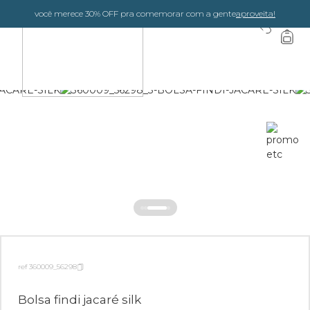
você merece 30% OFF pra comemorar com a gente
aproveita!
0
ref 360009_56298
Bolsa findi jacaré silk