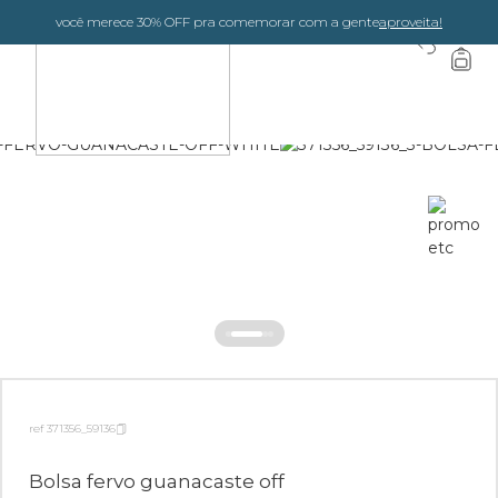
você merece 30% OFF pra comemorar com a gente
aproveita!
0
ref 371356_59136
Bolsa fervo guanacaste off