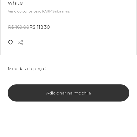
white
Vendido por parceiro FARM
Saiba mais
R$ 169,00
R$ 118,30
Medidas da peça
Adicionar na mochila