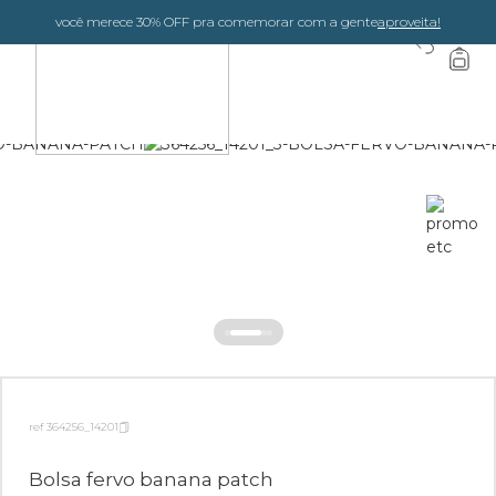
você merece 30% OFF pra comemorar com a gente
aproveita!
0
ref 364256_14201
Bolsa fervo banana patch