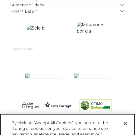
Sustentabilidade
FARM Latam
mapa do site
site
ÓTIMO
seguro
By clicking “Accept All Cookies”, you agree to the
FARM RIO CIDADE MARAVILHOSA INDUSTRIA E COMERCIO DE
storing of cookies on your device to enhance site
ROUPAS SA. - Av Coronel Phidias Tavora 360, Blc 1 Armazém 1 -
navigation, analyze site usage, and assist in our