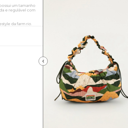
e possui um tamanho
ida e regulável com
style da farm rio.