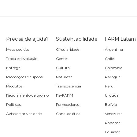
Precisa de ajuda?
Sustentabilidade
FARM Latam
Meus pedidos
Circularidade
Argentina
Troca e devolução
Gente
Chile
Entrega
Cultura
Colômbia
Promoções e cupons
Natureza
Paraguai
Produtos
Transparência
Peru
Regulamento de promo
Re-FARM
Uruguai
Políticas
Fornecedores
Bolívia
Aviso de privacidade
Canal de ética
Venezuela
Panamá
Equador