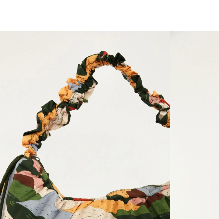
você merece 30% OFF pra comemorar com a gente
aproveita!