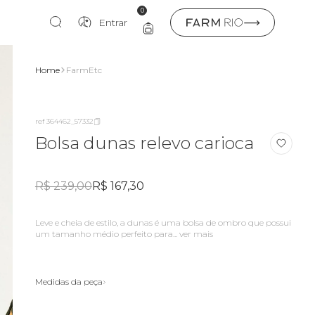
0
Entrar
Home
FarmEtc
ref 364462_57332
Bolsa dunas relevo carioca
R$ 239,00
R$ 167,30
leve e cheia de estilo, a dunas é uma bolsa de ombro que possui
um tamanho médio perfeito para...
ver mais
Medidas da peça