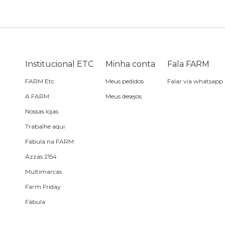
Bike
Planner
Cartão postal
Pra cabelo
Bolsa de praia
Sabonete
headphone
Skate
Estojo
Lenço
Meia
Boné
Bola
Travesseiro de
Sling
Sabonete
Sling
Institucional ETC
Minha conta
Fala FARM
praia
FARM Etc
Meus pedidos
Falar via whatsapp
Corda de celular
Frescobol
A FARM
Meus desejos
Nossas lojas
Caixa de metal
Bola
Trabalhe aqui
Fábula na FARM
Espelho de bolsa
Azzas 2154
Multimarcas
Chaveiro
Farm Friday
Fábula
Meia